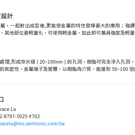
度設計
屬，一起射出成型後,更能使金屬的特性發揮最大的應用；強
，其他部位要輕量化，可使用輕金屬，如此即可兼具強度及輕量
理,形成奈米級 ( 20~100nm ) 的孔洞，樹脂可完全滲入孔
的氣密性，金屬端子及筐體，以樹脂為介質，能達到 50~100 
口
ace Lu
8797-5025 #702
racelu@ms.sentronic.com.tw