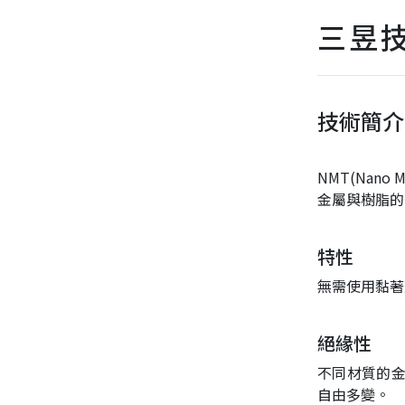
三昱
技術簡介
NMT(Nano Mo
金屬與樹脂的
特性
無需使用黏著
絕緣性
不同材質的金
自由多變。