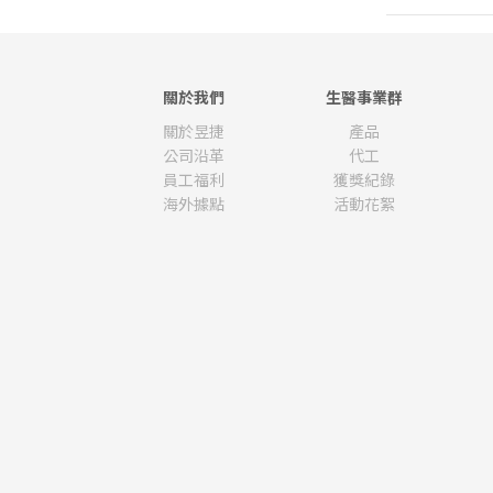
關於我們
生醫事業群
關於昱捷
產品
公司沿革
代工
員工福利
獲獎紀錄
海外據點
活動花絮