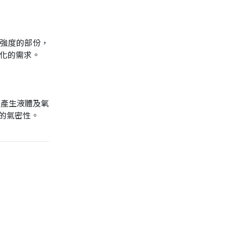
調強度的部份，
化的需求。
洞，產生液體及氧
倍的氣密性。