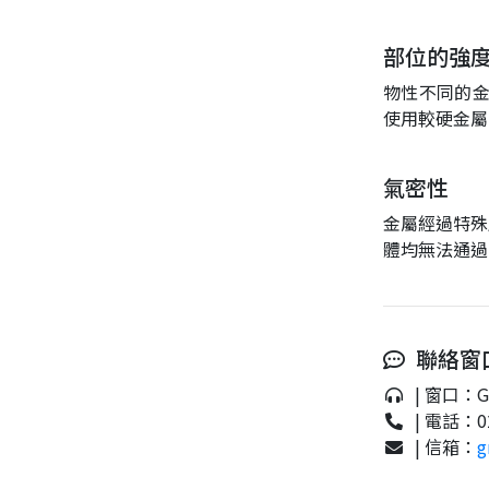
部位的強
物性不同的金
使用較硬金屬
氣密性
金屬經過特殊處
體均無法通過
聯絡窗
| 窗口：Gr
| 電話：02-
| 信箱：
g