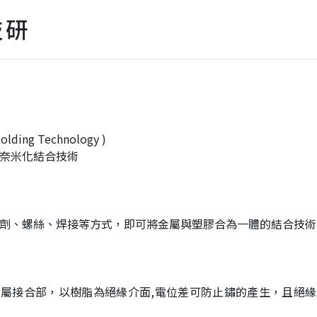
技研
lding Technology )
奈米化結合技術
劑、螺絲、焊接等方式，即可將金屬與塑膠合為一體的結合技術
屬接合部，以樹脂為絕緣介面,電位差可防止鏽的產生，且絕