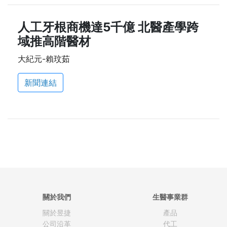
人工牙根商機達5千億 北醫產學跨
域推高階醫材
大紀元-賴玟茹
新聞連結
關於我們
生醫事業群
關於昱捷
產品
公司沿革
代工